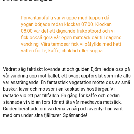
Förväntansfulla var vi uppe med tuppen då
yogan började redan klockan 07:00.
Klockan
08:00 var det ett dignande frukostbord och vi
fick också göra vår egen matsäck där till dagens
vandring. Våra termosar fick vi påfyllda med hett
vatten för te, kaffe, choklad eller soppa.
Vädret såg faktiskt lovande ut och guiden Björn ledde oss på
vår vandring upp mot fjället, ett svagt uppförslut som inte alls
var ansträngande. En fantastisk vegetation mötte oss av små
buskar, lavar och mossor i en kaskad av höstfärger. Vi
rastade vid ett par tillfällen. En gång för kaffe och sedan
stannade vi vid en fors för att äta vår medhavda matsäck.
Guiden berättade om växterna vi såg och äventyr han varit
med om under sina fjällturer. Spännande!