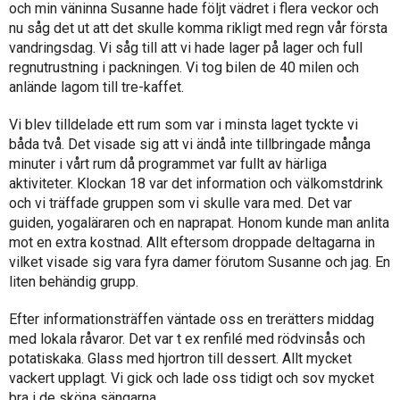
och min väninna Susanne hade följt vädret i flera veckor och
nu såg det ut att det skulle komma rikligt med regn vår första
vandringsdag. Vi såg till att vi hade lager på lager och full
regnutrustning i packningen. Vi tog bilen de 40 milen och
anlände lagom till tre-kaffet.
Vi blev tilldelade ett rum som var i minsta laget tyckte vi
båda två. Det visade sig att vi ändå inte tillbringade många
minuter i vårt rum då programmet var fullt av härliga
aktiviteter. Klockan 18 var det information och välkomstdrink
och vi träffade gruppen som vi skulle vara med. Det var
guiden, yogaläraren och en naprapat. Honom kunde man anlita
mot en extra kostnad. Allt eftersom droppade deltagarna in
vilket visade sig vara fyra damer förutom Susanne och jag. En
liten behändig grupp.
Efter informationsträffen väntade oss en trerätters middag
med lokala råvaror. Det var t ex renfilé med rödvinsås och
potatiskaka. Glass med hjortron till dessert. Allt mycket
vackert upplagt. Vi gick och lade oss tidigt och sov mycket
bra i de sköna sängarna.