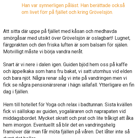
Han var synnerligen påläst. Han berättade också
om livet förr på fjället och kring Grövelsjön.
Att sitta där uppe på fjället med kåsan och medhavda
smörgåsar med utsikt över Grövelsjön är oslagbart!
Lugnet,
färgprakten och den friska luften är som balsam för själen.
Motvilligt måste vi börja vandra neråt.
Snart är vi nere i dalen igen. Guiden bjöd hem oss på kaffe
och äppelkaka som hans fru bakat, vi satt utomhus vid elden
och bara njöt. Några renar såg vi inte på vandringen men vi
fick se några pensionärsrenar i hägn iallafall. Ytterligare en fin
dag i fjällen.
Hem till hotellet för Yoga och relax i badtunnan. Sista kvällen
fick vi sällskap av guiden, yogaläraren och naprapaten vid
middagsbordet. Mycket skratt och prat och lite tråkigt att åka
hem imorgon. Eventuellt så blir det en vandringshelg
framöver där man får möta fjällen på våren. Det låter inte så