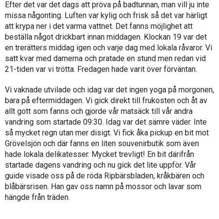
Efter det var det dags att pröva på badtunnan, man vill ju inte
missa någonting. Luften var kylig och frisk så det var härligt
att krypa ner i det varma vattnet. Det fanns möjlighet att
beställa något drickbart innan middagen. Klockan 19 var det
en trerätters middag igen och varje dag med lokala råvaror. Vi
satt kvar med damerna och pratade en stund men redan vid
21-tiden var vi trötta. Fredagen hade varit över förväntan.
Vi vaknade utvilade och idag var det ingen yoga på morgonen,
bara på eftermiddagen. Vi gick direkt till frukosten och åt av
allt gott som fanns och gjorde vår matsäck till vår andra
vandring som startade 09:30. Idag var det sämre väder. Inte
så mycket regn utan mer disigt. Vi fick åka pickup en bit mot
Grövelsjön och där fanns en liten souvenirbutik som även
hade lokala delikatesser. Mycket trevligt! En bit därifrån
startade dagens vandring och nu gick det lite uppför. Vår
guide visade oss på de röda Ripbärsbladen, kråkbären och
blåbärsrisen. Han gav oss namn på mossor och lavar som
hängde från träden.