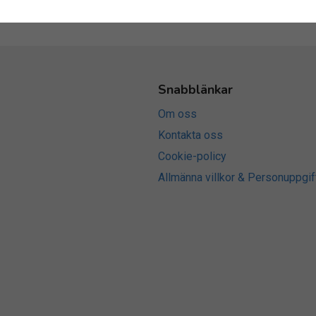
Snabblänkar
Om oss
Kontakta oss
Cookie-policy
Allmänna villkor & Personuppgif