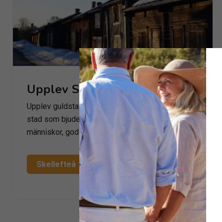
Upplev Skellefteå
Upplev guldstaden Skellefteå! Skellefteå är en
stad som bjuder på vacker natur, härliga
människor, god…
Skellefteå
Läs mer