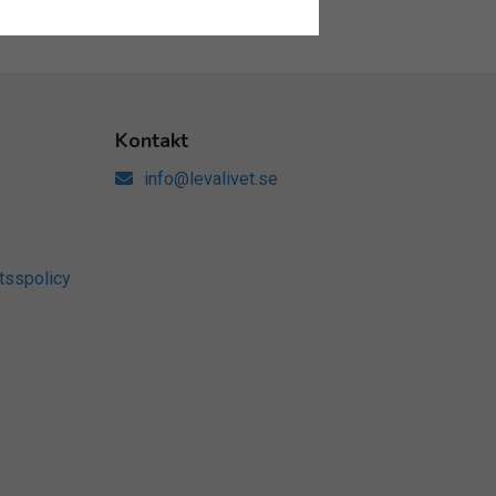
Kontakt
info@levalivet.se
tsspolicy