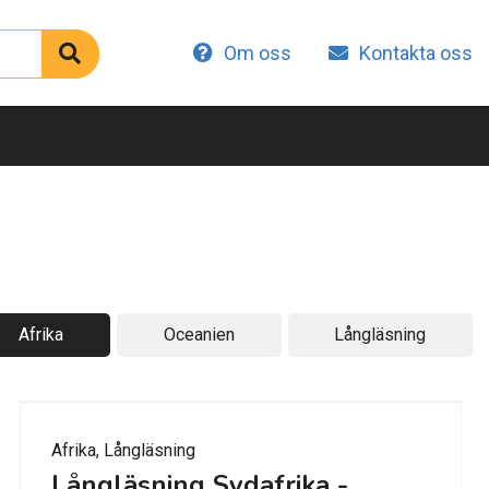
Om oss
Kontakta oss
Afrika
Oceanien
Långläsning
Afrika, Långläsning
Långläsning Sydafrika -