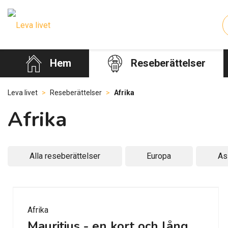
Hem
Reseberättelser
Leva livet
>
Reseberättelser
>
Afrika
Afrika
Alla reseberättelser
Europa
As
Afrika
Mauritius - en kort och lång