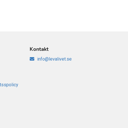
Kontakt
info@levalivet.se
tsspolicy