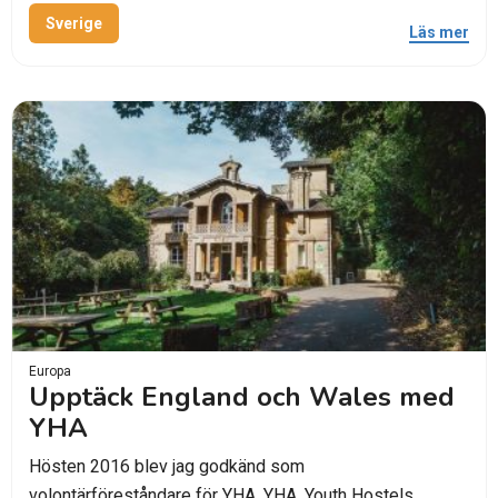
Sverige
Läs mer
Europa
Upptäck England och Wales med
YHA
Hösten 2016 blev jag godkänd som
volontärföreståndare för YHA. YHA, Youth Hostels