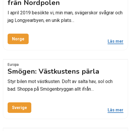
från Nordpolen
I april 2019 besökte vi, min man, svägerskor svågrar och
jag Longyearbyen, en unik plats…
Norge
Läs mer
Europa
Smögen: Västkustens pärla
Styr bilen mot västkusten. Doft av salta hav, sol och
bad. Shoppa på Smögenbryggan allt ifrån…
Sverige
Läs mer