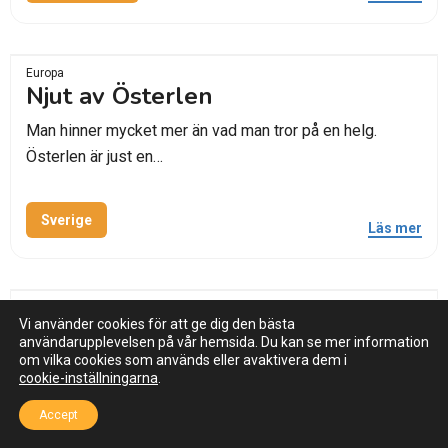
Europa
Njut av Österlen
Man hinner mycket mer än vad man tror på en helg.
Österlen är just en…
Sverige
Läs mer
Europa
Nerja - Det bästa av solkusten
Vi använder cookies för att ge dig den bästa
användarupplevelsen på vår hemsida. Du kan se mer information
om vilka cookies som används eller avaktivera dem i
Mellan det blågröna, glittrande havet och bergskedjorna
cookie-inställningarna
.
ligger denna lilla pärla. Det sägs att kustvägen…
Accept