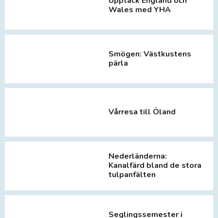
Upptäck England och
Wales med YHA
Smögen: Västkustens
pärla
Vårresa till Öland
Nederländerna:
Kanalfärd bland de stora
tulpanfälten
Seglingssemester i