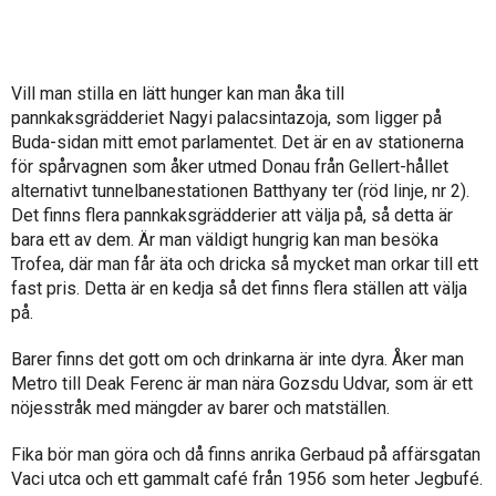
Vill man stilla en lätt hunger kan man åka till
pannkaksgrädderiet Nagyi palacsintazoja, som ligger på
Buda-sidan mitt emot parlamentet. Det är en av stationerna
för spårvagnen som åker utmed Donau från Gellert-hållet
alternativt tunnelbanestationen Batthyany ter (röd linje, nr 2).
Det finns flera pannkaksgrädderier att välja på, så detta är
bara ett av dem. Är man väldigt hungrig kan man besöka
Trofea, där man får äta och dricka så mycket man orkar till ett
fast pris. Detta är en kedja så det finns flera ställen att välja
på.
Barer finns det gott om och drinkarna är inte dyra. Åker man
Metro till Deak Ferenc är man nära Gozsdu Udvar, som är ett
nöjesstråk med mängder av barer och matställen.
Fika bör man göra och då finns anrika Gerbaud på affärsgatan
Vaci utca och ett gammalt café från 1956 som heter Jegbufé.