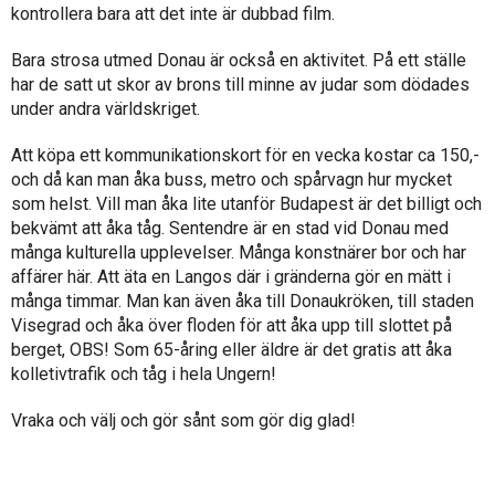
kontrollera bara att det inte är dubbad film.
Bara strosa utmed Donau är också en aktivitet. På ett ställe
har de satt ut skor av brons till minne av judar som dödades
under andra världskriget.
Att köpa ett kommunikationskort för en vecka kostar ca 150,-
och då kan man åka buss, metro och spårvagn hur mycket
som helst. Vill man åka lite utanför Budapest är det billigt och
bekvämt att åka tåg. Sentendre är en stad vid Donau med
många kulturella upplevelser. Många konstnärer bor och har
affärer här. Att äta en Langos där i gränderna gör en mätt i
många timmar. Man kan även åka till Donaukröken, till staden
Visegrad och åka över floden för att åka upp till slottet på
berget, OBS! Som 65-åring eller äldre är det gratis att åka
kolletivtrafik och tåg i hela Ungern!
Vraka och välj och gör sånt som gör dig glad!