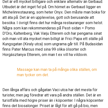
Det är ett mycket billigare och enklare alternativ än Gerbaud.
Utbudet är det inget fel på. Om hörnet av Gerbaud ligger en
Michelinrestaurang, som heter Onyx. Den måste man boka för
att äta på. Det är en upplevelse, gott och berusande att
besöka. I övrigt finns det hur många restauranger som helst.
Några som kan rekommenderas på Pest-sidan = Pomo
D’Oro, Kaltenberg, Vak Varju Etterem och har pengarna sinat
och man vill äta mycket men billigt är Frici Papa ett ställe på
Kungsgatan (Kiraly utca) som ungrarna går till. På Budasidan
finns Pater Marcus med sina 99 olika ölsorter och
Horgásztanya Etterem, om man t ex vill ha vildsvin.
Massage kan man ta på många olika ställen, om
man tycker om det.
Den långa affärs och gågatan Vaci utca har det mesta för
turister, men jag föredrar att vara på andra ställen. Det är en
turistfälla med högre priser än i köpcenter. I några köpcenter
finns det biosalonger. Priset är lågt för att gå på bio, men