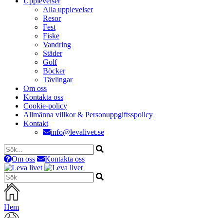
Upplevelser
Alla upplevelser
Resor
Fest
Fiske
Vandring
Städer
Golf
Böcker
Tävlingar
Om oss
Kontakta oss
Cookie-policy
Allmänna villkor & Personuppgiftsspolicy
Kontakt
info@levalivet.se
Om oss
Kontakta oss
Hem