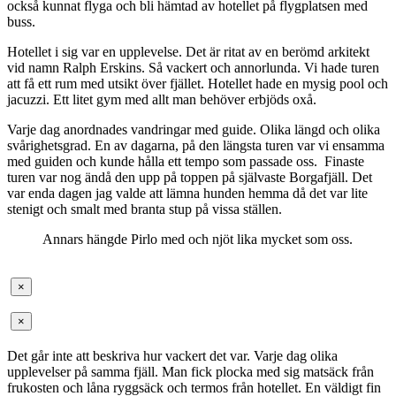
också kunnat flyga och bli hämtad av hotellet på flygplatsen med
buss.
Hotellet i sig var en upplevelse. Det är ritat av en berömd arkitekt
vid namn Ralph Erskins. Så vackert och annorlunda. Vi hade turen
att få ett rum med utsikt över fjället. Hotellet hade en mysig pool och
jacuzzi. Ett litet gym med allt man behöver erbjöds oxå.
Varje dag anordnades vandringar med guide. Olika längd och olika
svårighetsgrad. En av dagarna, på den längsta turen var vi ensamma
med guiden och kunde hålla ett tempo som passade oss. Finaste
turen var nog ändå den upp på toppen på självaste Borgafjäll. Det
var enda dagen jag valde att lämna hunden hemma då det var lite
stenigt och smalt med branta stup på vissa ställen.
Annars hängde Pirlo med och njöt lika mycket som oss.
×
×
Det går inte att beskriva hur vackert det var. Varje dag olika
upplevelser på samma fjäll. Man fick plocka med sig matsäck från
frukosten och låna ryggsäck och termos från hotellet. En väldigt fin