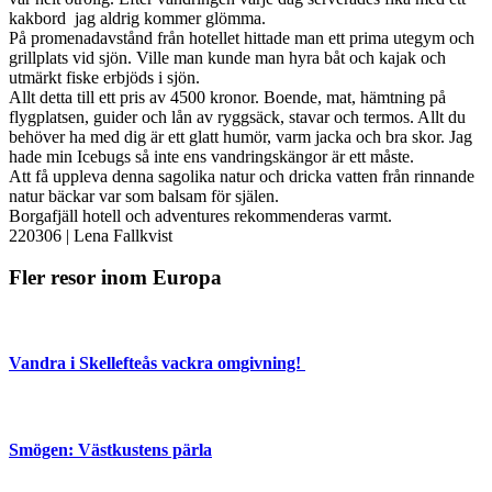
kakbord jag aldrig kommer glömma.
På promenadavstånd från hotellet hittade man ett prima utegym och
grillplats vid sjön. Ville man kunde man hyra båt och kajak och
utmärkt fiske erbjöds i sjön.
Allt detta till ett pris av 4500 kronor. Boende, mat, hämtning på
flygplatsen, guider och lån av ryggsäck, stavar och termos. Allt du
behöver ha med dig är ett glatt humör, varm jacka och bra skor. Jag
hade min Icebugs så inte ens vandringskängor är ett måste.
Att få uppleva denna sagolika natur och dricka vatten från rinnande
natur bäckar var som balsam för själen.
Borgafjäll hotell och adventures rekommenderas varmt.
220306
|
Lena Fallkvist
Fler resor inom Europa
Vandra i Skellefteås vackra omgivning!
Smögen: Västkustens pärla