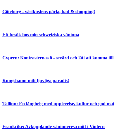
Göteborg - västkustens pärla, bad & shopping!
Ett besök hos min schweiziska väninna
Cypern: Kontrasternas ö - sevärd och lätt att komma till
Kungshamn mitt ljuvliga paradis!
Tallinn: En långhelg med upplevelse, kultur och god mat
Frankrike: Avkopplande väninneresa mitt i Vintern