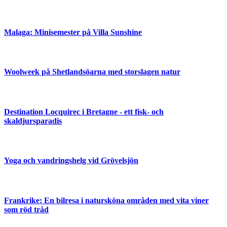
Malaga: Minisemester på Villa Sunshine
Woolweek på Shetlandsöarna med storslagen natur
Destination Locquirec i Bretagne - ett fisk- och
skaldjursparadis
Yoga och vandringshelg vid Grövelsjön
Frankrike: En bilresa i natursköna områden med vita viner
som röd tråd