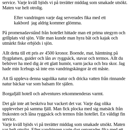
service. Varje kväll bjöds vi på trerätter middag som smakade utsökt.
Maten var helt otrolig.
Efter vandringen varje dag serverades fika med ett
kakbord jag aldrig kommer glömma.
På promenadavstånd från hotellet hittade man ett prima utegym och
grillplats vid sjön. Ville man kunde man hyra båt och kajak och
utmärkt fiske erbjöds i sjön.
Allt detta till ett pris av 4500 kronor. Boende, mat, hämtning på
flygplatsen, guider och lån av ryggsäck, stavar och termos. Allt du
behöver ha med dig är ett glatt humör, varm jacka och bra skor. Jag
hade min Icebugs så inte ens vandringskängor är ett måste.
Att få uppleva denna sagolika natur och dricka vatten från rinnande
natur bäckar var som balsam för själen.
Borgafjäll hotell och adventures rekommenderas varmt.
Det går inte att beskriva hur vackert det var. Varje dag olika
upplevelser på samma fjäll. Man fick plocka med sig matsäck från
frukosten och låna ryggsäck och termos från hotellet. En väldigt fin
service.
Varje kväll bjöds vi på trerätter middag som smakade utsökt. Maten
var helt otrolig. Efter vandringen varje dag serverades fika med ett