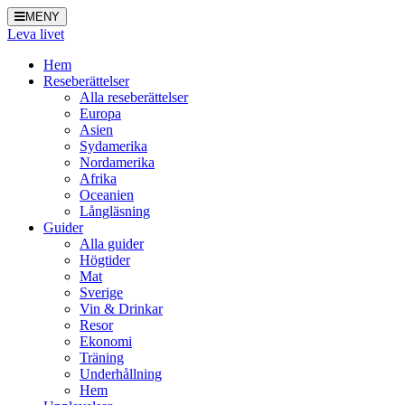
MENY
Leva livet
Hem
Reseberättelser
Alla reseberättelser
Europa
Asien
Sydamerika
Nordamerika
Afrika
Oceanien
Långläsning
Guider
Alla guider
Högtider
Mat
Sverige
Vin & Drinkar
Resor
Ekonomi
Träning
Underhållning
Hem