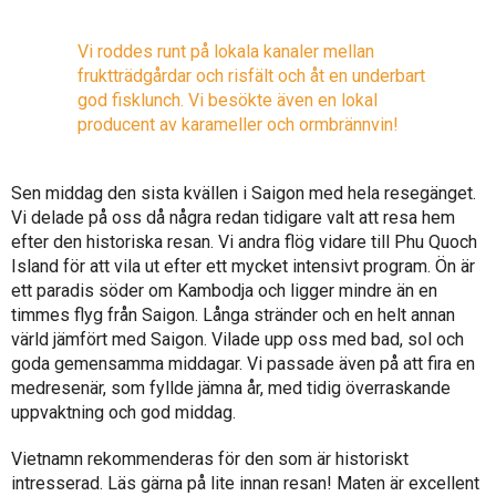
Vi roddes runt på lokala kanaler mellan
fruktträdgårdar och risfält och åt en underbart
god fisklunch. Vi besökte även en lokal
producent av karameller och ormbrännvin!
Sen middag den sista kvällen i Saigon med hela resegänget.
Vi delade på oss då några redan tidigare valt att resa hem
efter den historiska resan. Vi andra flög vidare till Phu Quoch
Island för att vila ut efter ett mycket intensivt program. Ön är
ett paradis söder om Kambodja och ligger mindre än en
timmes flyg från Saigon. Långa stränder och en helt annan
värld jämfört med Saigon. Vilade upp oss med bad, sol och
goda gemensamma middagar. Vi passade även på att fira en
medresenär, som fyllde jämna år, med tidig överraskande
uppvaktning och god middag.
Vietnamn rekommenderas för den som är historiskt
intresserad. Läs gärna på lite innan resan! Maten är excellent