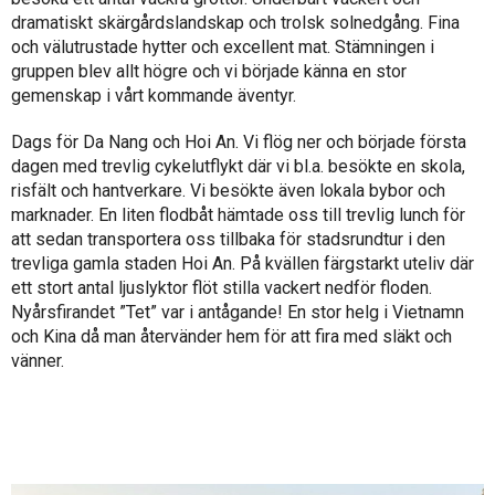
dramatiskt skärgårdslandskap och trolsk solnedgång. Fina
och välutrustade hytter och excellent mat. Stämningen i
gruppen blev allt högre och vi började känna en stor
gemenskap i vårt kommande äventyr.
Dags för Da Nang och Hoi An. Vi flög ner och började första
dagen med trevlig cykelutflykt där vi bl.a. besökte en skola,
risfält och hantverkare. Vi besökte även lokala bybor och
marknader. En liten flodbåt hämtade oss till trevlig lunch för
att sedan transportera oss tillbaka för stadsrundtur i den
trevliga gamla staden Hoi An. På kvällen färgstarkt uteliv där
ett stort antal ljuslyktor flöt stilla vackert nedför floden.
Nyårsfirandet ”Tet” var i antågande! En stor helg i Vietnamn
och Kina då man återvänder hem för att fira med släkt och
vänner.