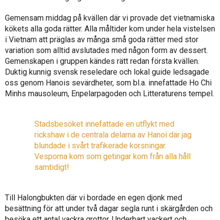
Gemensam middag på kvällen där vi provade det vietnamiska
kökets alla goda rätter. Alla måltider kom under hela vistelsen
i Vietnam att präglas av många små goda rätter med stor
variation som alltid avslutades med någon form av dessert.
Gemenskapen i gruppen kändes rätt redan första kvällen.
Duktig kunnig svensk reseledare och lokal guide ledsagade
oss genom Hanois sevärdheter, som bl.a. innefattade Ho Chi
Minhs mausoleum, Enpelarpagoden och Litteraturens tempel.
Stadsbesöket innefattade en utflykt med
rickshaw i de centrala delarna av Hanoi där jag
blundade i svårt trafikerade korsningar.
Vesporna kom som getingar kom från alla håll
samtidigt!
Till Halongbukten där vi bordade en egen djonk med
besättning för att under två dagar segla runt i skärgården och
besöka ett antal vackra grottor. Underbart vackert och