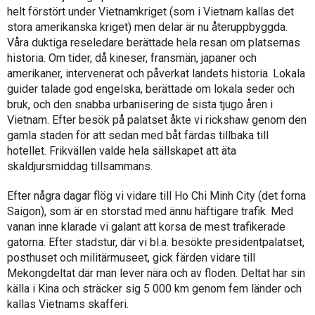
helt förstört under Vietnamkriget (som i Vietnam kallas det
stora amerikanska kriget) men delar är nu återuppbyggda.
Våra duktiga reseledare berättade hela resan om platsernas
historia. Om tider, då kineser, fransmän, japaner och
amerikaner, intervenerat och påverkat landets historia. Lokala
guider talade god engelska, berättade om lokala seder och
bruk, och den snabba urbanisering de sista tjugo åren i
Vietnam. Efter besök på palatset åkte vi rickshaw genom den
gamla staden för att sedan med båt färdas tillbaka till
hotellet. Frikvällen valde hela sällskapet att äta
skaldjursmiddag tillsammans.
Efter några dagar flög vi vidare till Ho Chi Minh City (det forna
Saigon), som är en storstad med ännu häftigare trafik. Med
vanan inne klarade vi galant att korsa de mest trafikerade
gatorna. Efter stadstur, där vi bl.a. besökte presidentpalatset,
posthuset och militärmuseet, gick färden vidare till
Mekongdeltat där man lever nära och av floden. Deltat har sin
källa i Kina och sträcker sig 5 000 km genom fem länder och
kallas Vietnams skafferi.