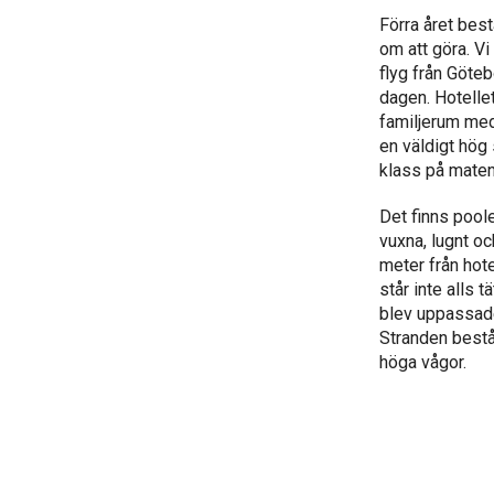
Förra året best
om att göra. Vi
flyg från Göteb
dagen. Hotelle
familjerum med
en väldigt hög 
klass på maten.
Det finns poole
vuxna, lugnt oc
meter från hote
står inte alls t
blev uppassade 
Stranden bestå
höga vågor.