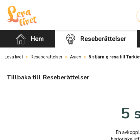
Hem
Reseberättelser
Leva livet
>
Reseberättelser
>
Asien
>
5 stjärnig resa till Turkie
Tillbaka till Reseberättelser
5 
En avkoppla
historiska utf