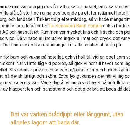
ämde min vän och jag oss för att resa till Turkiet, en resa som vi 
 ville slå på stort och unna oss boende på ett femstjärnigt hotell. V
org, och landade i Turkiet tidig eftermiddag, så vi hade många ti
t som vi bodde på heter
Tui Sensatori Barut Sorgun
och vi bodde i
 AC och havsutsikt. Rummen var mycket fina och fräscha och per
service. Då vi hade all inclusive ingick all mat och dryck, det var 
 Det finns sex olika restauranger för alla smaker att välja på.
r för barn och vuxna på hotellet, och vi höll till vid en pool som v
h skönt. När vi inte låg vid poolen, så gick vi ner till havet som lå
llet. Stranden är privat och solstolar/parasoller och handdukar in
ätt, så det är luftigt och skönt. Extra lyxigt kändes det när vi låg 
med kalla drycker. Varje dag åt vi lunch vid havet på hotellets e
r av klappersten och sandstrand och det gick bra att bada då det 
Det var varken bråddjupt eller långgrunt, utan
alldeles lagom att bada där.