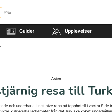
Guider
Upplevelser
t
Asien
stjärnig resa till Turk
nde och underbar all inclusive resa på topphotell i vackra Side 
lykter, kulinariska läckerheter från det Turkiska köket, underhållni