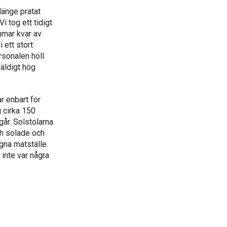
länge pratat
i tog ett tidigt
mmar kvar av
 ett stort
sonalen höll
väldigt hög
ar enbart för
g cirka 150
går. Solstolarna
och solade och
gna matställe.
inte var några