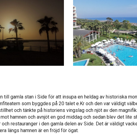
n till gamla stan i Side för att insupa en heldag av historiska mo
fiteatern som byggdes på 20 talet e.Kr och den var väldigt välbe
stillhet och tänkte på historiens vingslag och njöt av den magnifik
r mot hamnen och avnjöt en god middag och sedan blev det lite s
 och restauranger i den gamla delen av Side. Det är väldigt vack
era längs hamnen är en fröjd för ögat.