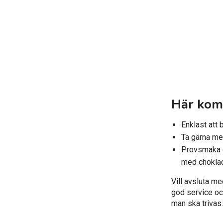
Här komm
Enklast att 
Ta gärna me
Provsmaka g
med chokladf
Vill avsluta me
god service oc
man ska trivas.