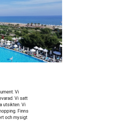
nument. Vi
varad. Vi satt
a utsikten. Vi
hopping. Finns
ert och mysigt