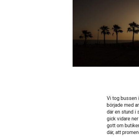
Vi tog bussen i
började med am
där en stund i 
gick vidare ne
gott om butiker
där, att promen