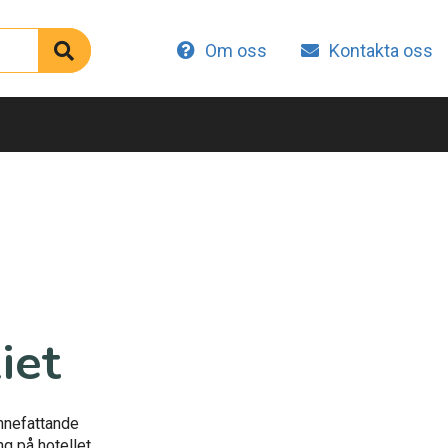
Om oss
Kontakta oss
iet
innefattande
ng på hotellet,