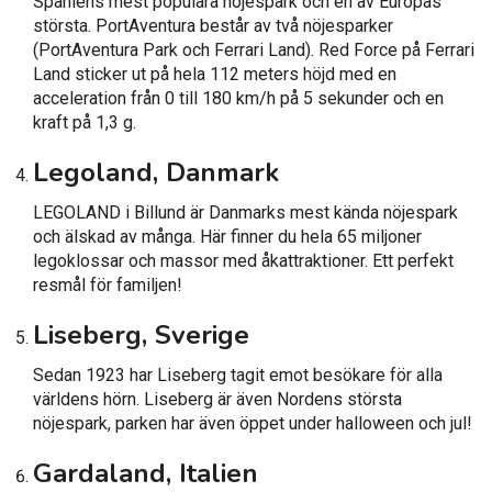
Spaniens mest populära nöjespark och en av Europas
största. PortAventura består av två nöjesparker
(PortAventura Park och Ferrari Land). Red Force på Ferrari
Land sticker ut på hela 112 meters höjd med en
acceleration från 0 till 180 km/h på 5 sekunder och en
kraft på 1,3 g.
Legoland, Danmark
LEGOLAND i Billund är Danmarks mest kända nöjespark
och älskad av många. Här finner du hela 65 miljoner
legoklossar och massor med åkattraktioner. Ett perfekt
resmål för familjen!
Liseberg, Sverige
Sedan 1923 har Liseberg tagit emot besökare för alla
världens hörn. Liseberg är även Nordens största
nöjespark, parken har även öppet under halloween och jul!
Gardaland, Italien