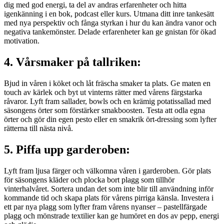
dig med god energi, ta del av andras erfarenheter och hitta
igenkänning i en bok, podcast eller kurs. Utmana ditt inre tankesätt
med nya perspektiv och fånga styrkan i hur du kan ändra vanor och
negativa tankemönster. Delade erfarenheter kan ge gnistan för ökad
motivation.
4. Vårsmaker på tallriken:
Bjud in våren i köket och låt fräscha smaker ta plats. Ge maten en
touch av kärlek och byt ut vinterns rätter med vårens färgstarka
råvaror. Lyft fram sallader, bowls och en krämig potatissallad med
säsongens örter som förstärker smakboosten. Testa att odla egna
örter och gör din egen pesto eller en smakrik ört-dressing som lyfter
rätterna till nästa nivå.
5. Piffa upp garderoben:
Lyft fram ljusa färger och välkomna våren i garderoben. Gör plats
för säsongens kläder och plocka bort plagg som tillhör
vinterhalvåret. Sortera undan det som inte blir till användning inför
kommande tid och skapa plats för vårens pirriga känsla. Investera i
ett par nya plagg som lyfter fram vårens nyanser – pastellfärgade
plagg och mönstrade textilier kan ge humöret en dos av pepp, energi