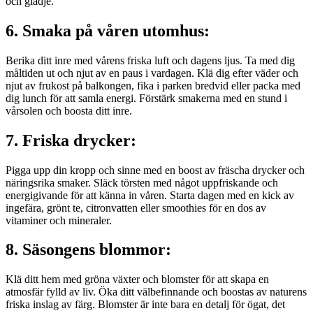
och glädje.
6. Smaka på våren utomhus:
Berika ditt inre med vårens friska luft och dagens ljus. Ta med dig
måltiden ut och njut av en paus i vardagen. Klä dig efter väder och
njut av frukost på balkongen, fika i parken bredvid eller packa med
dig lunch för att samla energi. Förstärk smakerna med en stund i
vårsolen och boosta ditt inre.
7. Friska drycker:
Pigga upp din kropp och sinne med en boost av fräscha drycker och
näringsrika smaker. Släck törsten med något uppfriskande och
energigivande för att känna in våren. Starta dagen med en kick av
ingefära, grönt te, citronvatten eller smoothies för en dos av
vitaminer och mineraler.
8. Säsongens blommor:
Klä ditt hem med gröna växter och blomster för att skapa en
atmosfär fylld av liv. Öka ditt välbefinnande och boostas av naturens
friska inslag av färg. Blomster är inte bara en detalj för ögat, det