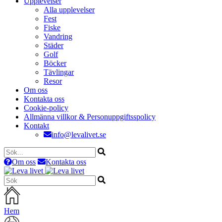
Upplevelser
Alla upplevelser
Fest
Fiske
Vandring
Städer
Golf
Böcker
Tävlingar
Resor
Om oss
Kontakta oss
Cookie-policy
Allmänna villkor & Personuppgiftsspolicy
Kontakt
info@levalivet.se
Om oss
Kontakta oss
Hem