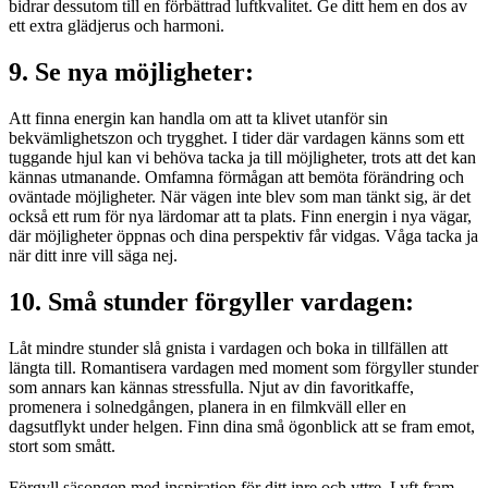
bidrar dessutom till en förbättrad luftkvalitet. Ge ditt hem en dos av
ett extra glädjerus och harmoni.
9. Se nya möjligheter:
Att finna energin kan handla om att ta klivet utanför sin
bekvämlighetszon och trygghet. I tider där vardagen känns som ett
tuggande hjul kan vi behöva tacka ja till möjligheter, trots att det kan
kännas utmanande. Omfamna förmågan att bemöta förändring och
oväntade möjligheter. När vägen inte blev som man tänkt sig, är det
också ett rum för nya lärdomar att ta plats. Finn energin i nya vägar,
där möjligheter öppnas och dina perspektiv får vidgas. Våga tacka ja
när ditt inre vill säga nej.
10. Små stunder förgyller vardagen:
Låt mindre stunder slå gnista i vardagen och boka in tillfällen att
längta till. Romantisera vardagen med moment som förgyller stunder
som annars kan kännas stressfulla. Njut av din favoritkaffe,
promenera i solnedgången, planera in en filmkväll eller en
dagsutflykt under helgen. Finn dina små ögonblick att se fram emot,
stort som smått.
Förgyll säsongen med inspiration för ditt inre och yttre. Lyft fram