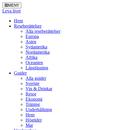
MENY
Leva livet
Hem
Reseberättelser
Alla reseberättelser
Europa
Asien
Sydamerika
Nordamerika
Afrika
Oceanien
Långläsning
Guider
Alla guider
Sverige
Vin & Drinkar
Resor
Ekonomi
Träning
Underhållning
Hem
Högtider
Mat