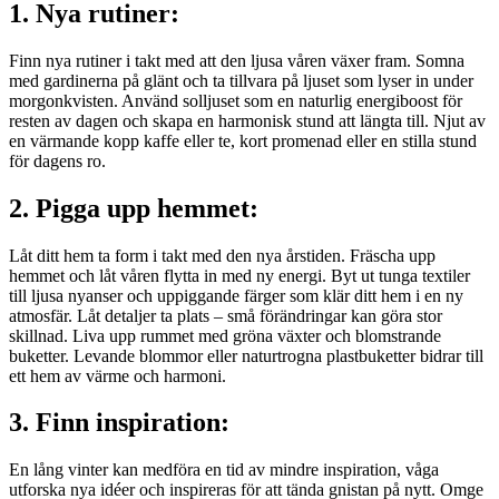
1. Nya rutiner:
Finn nya rutiner i takt med att den ljusa våren växer fram. Somna
med gardinerna på glänt och ta tillvara på ljuset som lyser in under
morgonkvisten. Använd solljuset som en naturlig energiboost för
resten av dagen och skapa en harmonisk stund att längta till. Njut av
en värmande kopp kaffe eller te, kort promenad eller en stilla stund
för dagens ro.
2. Pigga upp hemmet:
Låt ditt hem ta form i takt med den nya årstiden. Fräscha upp
hemmet och låt våren flytta in med ny energi. Byt ut tunga textiler
till ljusa nyanser och uppiggande färger som klär ditt hem i en ny
atmosfär. Låt detaljer ta plats – små förändringar kan göra stor
skillnad. Liva upp rummet med gröna växter och blomstrande
buketter. Levande blommor eller naturtrogna plastbuketter bidrar till
ett hem av värme och harmoni.
3. Finn inspiration:
En lång vinter kan medföra en tid av mindre inspiration, våga
utforska nya idéer och inspireras för att tända gnistan på nytt. Omge